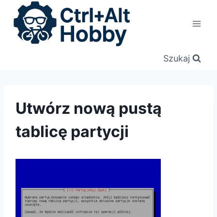
Przejdź
do
treści
Szukaj
Utwórz nową pustą
tablicę partycji