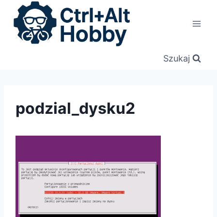
Przejdź
do
treści
Szukaj
podzial_dysku2