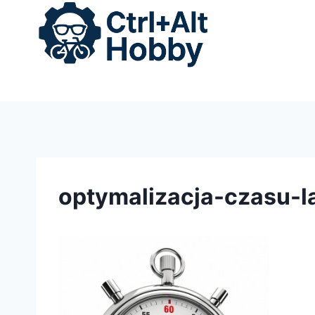
Przejdź
do
treści
optymalizacja-czasu-