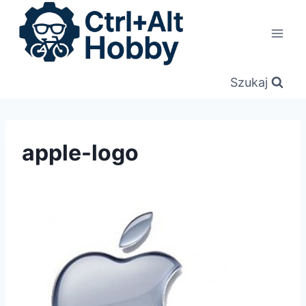
Przejdź
do
treści
Szukaj
apple-logo