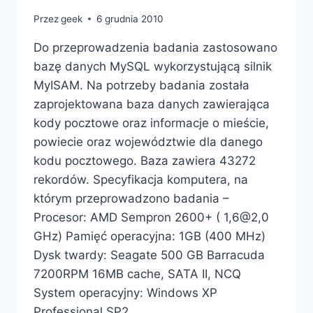
Przez
geek
6 grudnia 2010
Do przeprowadzenia badania zastosowano
bazę danych MySQL wykorzystującą silnik
MyISAM. Na potrzeby badania została
zaprojektowana baza danych zawierająca
kody pocztowe oraz informacje o mieście,
powiecie oraz województwie dla danego
kodu pocztowego. Baza zawiera 43272
rekordów. Specyfikacja komputera, na
którym przeprowadzono badania –
Procesor: AMD Sempron 2600+ ( 1,6@2,0
GHz) Pamięć operacyjna: 1GB (400 MHz)
Dysk twardy: Seagate 500 GB Barracuda
7200RPM 16MB cache, SATA II, NCQ
System operacyjny: Windows XP
Professional SP2