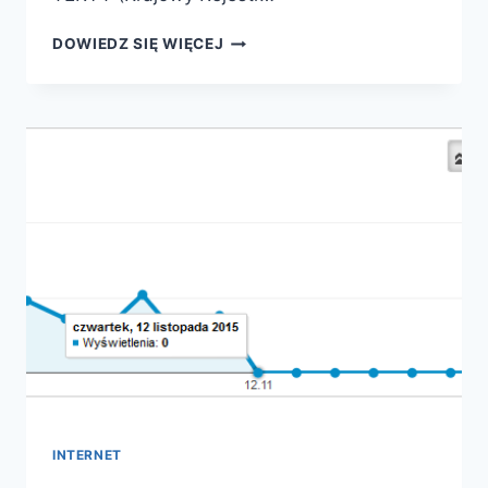
JAK
DOWIEDZ SIĘ WIĘCEJ
DODAĆ
/
POPRAWIĆ
NAZWĘ
ULICY
W
MAPACH
GOOGLE
(GOOGLE
MAPS)
INTERNET