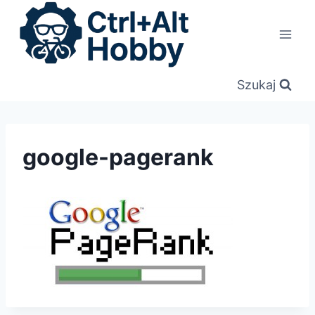
Przejdź
do
treści
Szukaj
google-pagerank