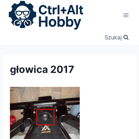
Przejdź
do
treści
Szukaj
głowica 2017