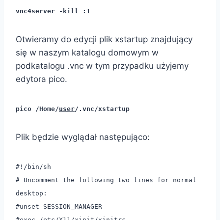
vnc4server -kill :1
Otwieramy do edycji plik xstartup znajdujący
się w naszym katalogu domowym w
podkatalogu .vnc w tym przypadku użyjemy
edytora pico.
pico /Home/
user
/.vnc/xstartup
Plik będzie wyglądał następująco:
#!/bin/sh
# Uncomment the following two lines for normal
desktop:
#unset SESSION_MANAGER
#exec /etc/X11/xinit/xinitrc