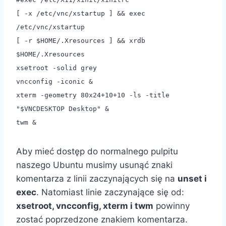
[ -x /etc/vnc/xstartup ] && exec
/etc/vnc/xstartup
[ -r $HOME/.Xresources ] && xrdb
$HOME/.Xresources
xsetroot -solid grey
vncconfig -iconic &
xterm -geometry 80x24+10+10 -ls -title
"$VNCDESKTOP Desktop" &
twm &
Aby mieć dostęp do normalnego pulpitu
naszego Ubuntu musimy usunąć znaki
komentarza z linii zaczynających się na
unset i
exec
. Natomiast linie zaczynające się od:
xsetroot, vncconfig, xterm i twm
powinny
zostać poprzedzone znakiem komentarza.