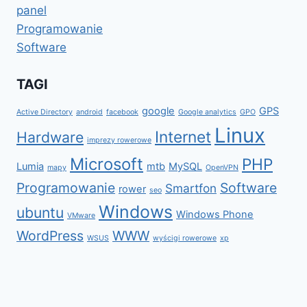
panel
Programowanie
Software
TAGI
google
GPS
Active Directory
android
facebook
Google analytics
GPO
Linux
Internet
Hardware
imprezy rowerowe
Microsoft
PHP
Lumia
mtb
MySQL
mapy
OpenVPN
Programowanie
Software
Smartfon
rower
seo
Windows
ubuntu
Windows Phone
VMware
WordPress
WWW
WSUS
wyścigi rowerowe
xp