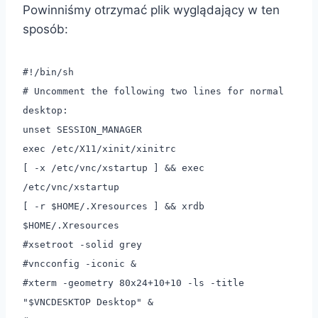
Powinniśmy otrzymać plik wyglądający w ten
sposób:
#!/bin/sh
# Uncomment the following two lines for normal
desktop:
unset SESSION_MANAGER
exec /etc/X11/xinit/xinitrc
[ -x /etc/vnc/xstartup ] && exec
/etc/vnc/xstartup
[ -r $HOME/.Xresources ] && xrdb
$HOME/.Xresources
#xsetroot -solid grey
#vncconfig -iconic &
#xterm -geometry 80x24+10+10 -ls -title
"$VNCDESKTOP Desktop" &