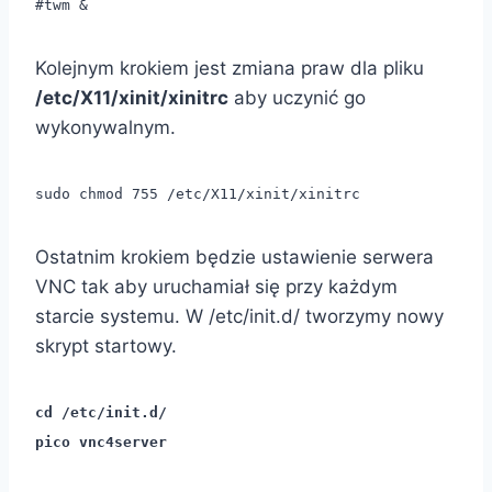
#twm &
Kolejnym krokiem jest zmiana praw dla pliku
/etc/X11/xinit/xinitrc
aby uczynić go
wykonywalnym.
sudo chmod 755 /etc/X11/xinit/xinitrc
Ostatnim krokiem będzie ustawienie serwera
VNC tak aby uruchamiał się przy każdym
starcie systemu. W /etc/init.d/ tworzymy nowy
skrypt startowy.
cd /etc/init.d/
pico vnc4server