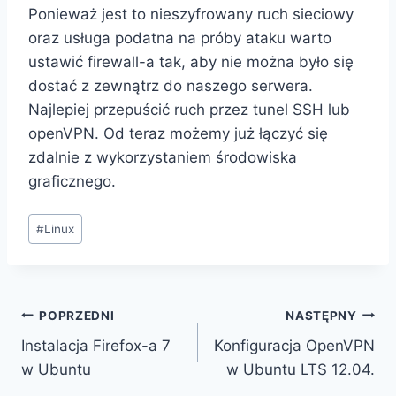
Ponieważ jest to nieszyfrowany ruch sieciowy
oraz usługa podatna na próby ataku warto
ustawić firewall-a tak, aby nie można było się
dostać z zewnątrz do naszego serwera.
Najlepiej przepuścić ruch przez tunel SSH lub
openVPN. Od teraz możemy już łączyć się
zdalnie z wykorzystaniem środowiska
graficznego.
Tagi
#
Linux
wpisu:
Nawigacja
POPRZEDNI
NASTĘPNY
Instalacja Firefox-a 7
Konfiguracja OpenVPN
wpisu
w Ubuntu
w Ubuntu LTS 12.04.