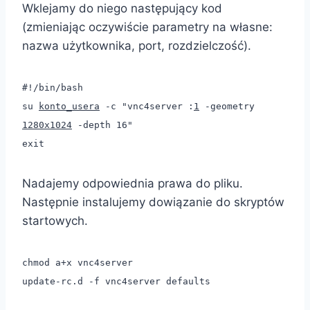
Wklejamy do niego następujący kod
(zmieniając oczywiście parametry na własne:
nazwa użytkownika, port, rozdzielczość).
#!/bin/bash
su
konto_usera
-c "vnc4server :
1
-geometry
1280x1024
-depth 16"
exit
Nadajemy odpowiednia prawa do pliku.
Następnie instalujemy dowiązanie do skryptów
startowych.
chmod a+x vnc4server
update-rc.d -f vnc4server defaults