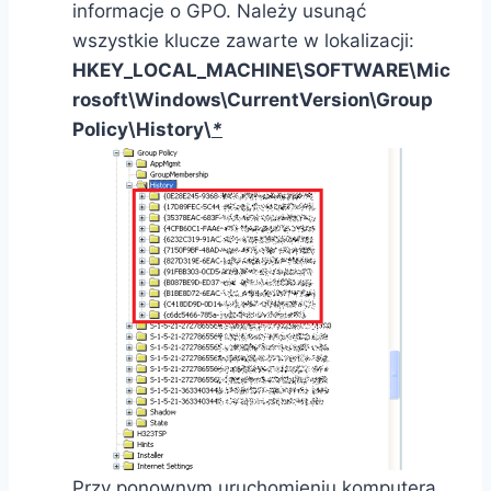
informacje o GPO. Należy usunąć
wszystkie klucze zawarte w lokalizacji:
HKEY_LOCAL_MACHINE\SOFTWARE\Mic
rosoft\Windows\CurrentVersion\Group
Policy\History\
*
Przy ponownym uruchomieniu komputera