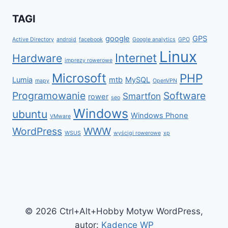
TAGI
google
GPS
Active Directory
android
facebook
Google analytics
GPO
Linux
Internet
Hardware
imprezy rowerowe
Microsoft
PHP
Lumia
mtb
MySQL
mapy
OpenVPN
Programowanie
Software
Smartfon
rower
seo
Windows
ubuntu
Windows Phone
VMware
WordPress
WWW
WSUS
wyścigi rowerowe
xp
© 2026 Ctrl+Alt+Hobby Motyw WordPress,
autor:
Kadence WP