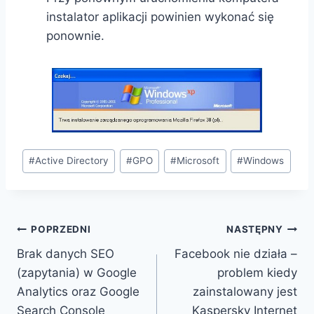
instalator aplikacji powinien wykonać się
ponownie.
Tagi
#
Active Directory
#
GPO
#
Microsoft
#
Windows
wpisu:
Nawigacja
POPRZEDNI
NASTĘPNY
Brak danych SEO
Facebook nie działa –
wpisu
(zapytania) w Google
problem kiedy
Analytics oraz Google
zainstalowany jest
Search Console
Kaspersky Internet